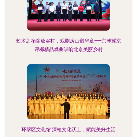
艺术之花绽放乡村，戏剧房山谱华章——京津冀京
评梆精品戏曲唱响北京美丽乡村
环翠区文化馆 深植文化沃土，赋能美好生活