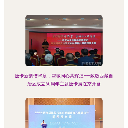
唐卡新韵谱华章，雪域同心共辉煌——致敬西藏自
治区成立60周年主题唐卡展在京开幕