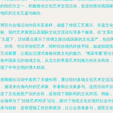
动的组织方之一，积极推动文化艺术交流活动，促进丝路沿线国
与地区的文化互鉴与融合。
文博宫分会场活动内容丰富多样，涵盖了传统工艺展示、非遗文
体验、现代艺术展览以及国际文化交流论坛等多个板块。在“文系
路”主题下，活动重点展示了丝绸之路沿线国家的文化遗产，包括
瓷、丝绸、书法等传统艺术，同时结合现代科技手段，如虚拟现
和互动装置，让观众沉浸式体验丝路文化的魅力。“博采华夏”部分
聚焦中国多元的地域文化，从北方的草原艺术到南方的水乡风情
展现了中华文明的博大精深。
香港商报在活动中发挥了关键作用，通过组织多场文化艺术交流
动，邀请来自海内外的艺术家、学者和企业家参与。这些活动不
促进了文化创意产业的合作，还加强了国际间的文化对话。例如
分会场举办了“丝路艺术对话”论坛，探讨了传统文化在现代社会中
传承与创新；还有现场工作坊和表演，让公众亲身参与，感受文