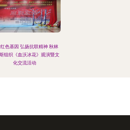
红色基因 弘扬抗联精神 秋林
斯组织《血沃冰花》观演暨文
化交流活动