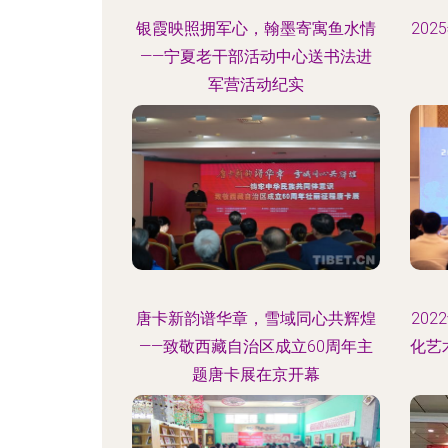
银霞映照拥军心，翰墨寄寓鱼水情
20
——宁夏老干部活动中心送书法进
军营活动纪实
唐卡新韵谱华章，雪域同心共辉煌
20
——致敬西藏自治区成立60周年主
化艺
题唐卡展在京开幕