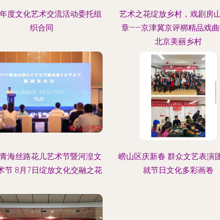
25年度文化艺术交流活动委托组
艺术之花绽放乡村，戏剧房
织合同
章——京津冀京评梆精品戏曲
北京美丽乡村
22青海丝路花儿艺术节暨河湟文
崂山区庆新春 群众文艺表演
术节 8月7日绽放文化交融之花
就节日文化多彩画卷